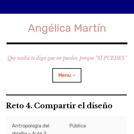
Skip
to
Angélica Martín
content
Que nadie te diga que no puedes, porque "SÍ PUEDES"
Menu
¿Quién soy?
Reto 4. Compartir el diseño
¿Qué es Folio?
Antropología del
Pública
Universitat Oberta de Catalunya
diseño – Aula 2