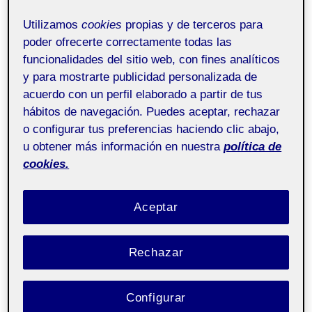
Utilizamos
cookies
propias y de terceros para
RETO 3 – Etnografía para el
poder ofrecerte correctamente todas las
funcionalidades del sitio web, con fines analíticos
Diseño
y para mostrarte publicidad personalizada de
acuerdo con un perfil elaborado a partir de tus
Antropología del
Pública
hábitos de navegación. Puedes aceptar, rechazar
o configurar tus preferencias haciendo clic abajo,
diseño – Aula 2
u obtener más información en nuestra
política de
cookies.
Etnografía para el Diseño
DESCRIPCIÓN DE LA COMUNIDAD
Aceptar
En la entrega anterior (R2) propuse hacer
entrevistas por videollamada y encuestas online
Rechazar
como parte de mi trabajo de campo.…
Configurar